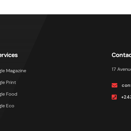
ervices
Conta
17 Avenu
gle Magazine
gle Print
con
gle Food
+243
gle Eco